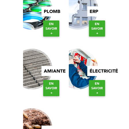
PLOMB
ERP
EN
EN
SAVOIR
SAVOIR
+
+
AMIANTE
ÉLECTRICITÉ
EN
EN
SAVOIR
SAVOIR
+
+