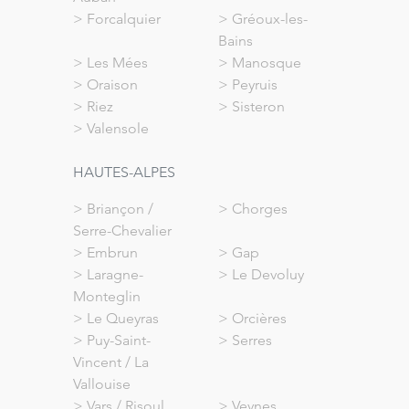
>
Forcalquier
>
Gréoux-les-
Bains
>
Les Mées
>
Manosque
>
Oraison
>
Peyruis
>
Riez
>
Sisteron
>
Valensole
HAUTES-ALPES
>
Briançon /
>
Chorges
Serre-Chevalier
>
Embrun
>
Gap
>
Laragne-
>
Le Devoluy
Monteglin
>
Le Queyras
>
Orcières
>
Puy-Saint-
>
Serres
Vincent / La
Vallouise
>
Vars / Risoul
>
Veynes