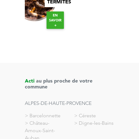
TERMITES
EN
SAVOIR
+
Acti
au plus proche de votre
commune
ALPES-DE-HAUTE-PROVENCE
>
Barcelonnette
>
Céreste
>
Château-
>
Digne-les-Bains
Arnoux-Saint-
Auban