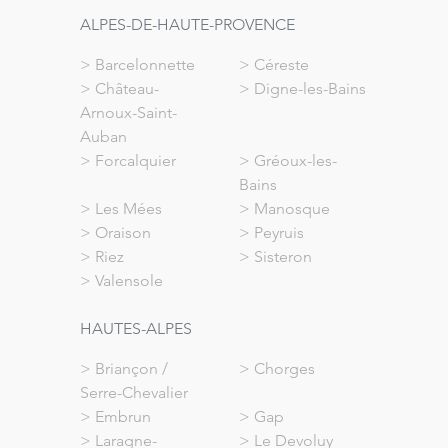
ALPES-DE-HAUTE-PROVENCE
>
Barcelonnette
>
Céreste
>
Château-
>
Digne-les-Bains
Arnoux-Saint-
Auban
>
Forcalquier
>
Gréoux-les-
Bains
>
Les Mées
>
Manosque
>
Oraison
>
Peyruis
>
Riez
>
Sisteron
>
Valensole
HAUTES-ALPES
>
Briançon /
>
Chorges
Serre-Chevalier
>
Embrun
>
Gap
>
Laragne-
>
Le Devoluy