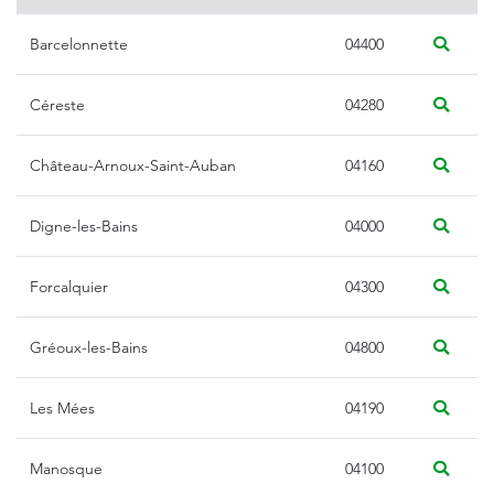
Barcelonnette
04400
Céreste
04280
Château-Arnoux-Saint-Auban
04160
Digne-les-Bains
04000
Forcalquier
04300
Gréoux-les-Bains
04800
Les Mées
04190
Manosque
04100